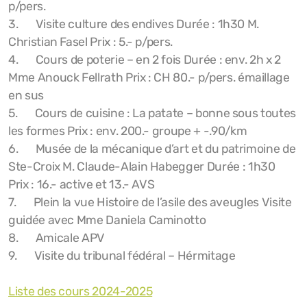
Galerie Marché de Noël
p/pers.
3.
Visite culture des endives Durée : 1h30 M.
Marché de Noël 2025
Christian Fasel Prix : 5.- p/pers.
4.
Cours de poterie – en 2 fois
Durée : env. 2h x 2
Marché de Noël 2024
Mme Anouck Fellrath Prix : CH 80.- p/pers. émaillage
en sus
Marché de Noël 2023
5.
Cours de cuisine : La patate – bonne sous toutes
Marché de Noël 2022
les formes Prix : env. 200.- groupe + -.90/km
6.
Musée de la mécanique d’art et du patrimoine de
Marché de Noël 2021
Ste-Croix M. Claude-Alain Habegger Durée : 1h30
Prix : 16.- active et 13.- AVS
Marché de Noël 2019
7.
Plein la vue Histoire de l’asile des aveugles Visite
Marché de Noël 2018
guidée avec Mme Daniela Caminotto
8.
Amicale APV
Marché de Noël 2017
9.
Visite du tribunal fédéral – Hérmitage
Liste des cours 2024-2025