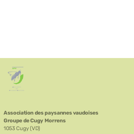
Association des paysannes vaudoises
Groupe de Cugy Morrens
1053 Cugy (VD)