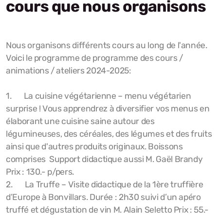
cours que nous organisons
Cours
Cours 2024-2025
Nous organisons différents cours au long de l'année.
Cours 2025-2026
Voici le programme de programme des cours /
animations / ateliers 2024-2025:
Cours 2023-2024
1.
La cuisine végétarienne – menu végétarien
Manifestations
surprise !
Vous apprendrez à diversifier vos menus en
élaborant une cuisine saine autour des
Sortie
légumineuses, des céréales, des légumes et des fruits
ainsi que d'autres produits originaux. Boissons
Sortie 2023
comprises Support didactique aussi M. Gaël Brandy
Sortie 2024
Prix : 130.- p/pers.
2.
La Truffe – Visite didactique de la 1ère truffière
d’Europe à Bonvillars. Durée : 2h30 suivi d’un apéro
truffé et dégustation de vin M. Alain Seletto Prix : 55.-